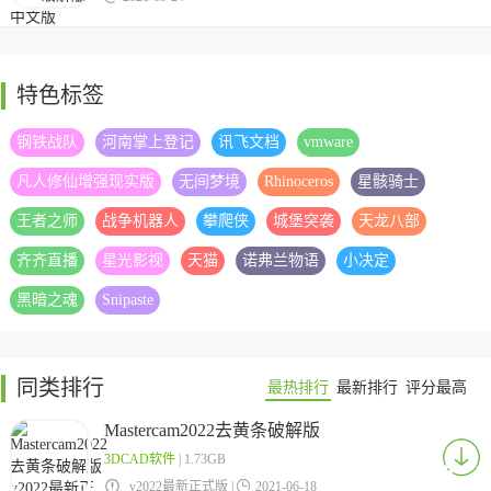
特色标签
钢铁战队
河南掌上登记
讯飞文档
vmware
凡人修仙增强现实版
无间梦境
Rhinoceros
星骸骑士
王者之师
战争机器人
攀爬侠
城堡突袭
天龙八部
齐齐直播
星光影视
天猫
诺弗兰物语
小决定
黑暗之魂
Snipaste
同类排行
最热排行
最新排行
评分最高
Mastercam2022去黄条破解版
3DCAD软件
| 1.73GB

v2022最新正式版 |

2021-06-18