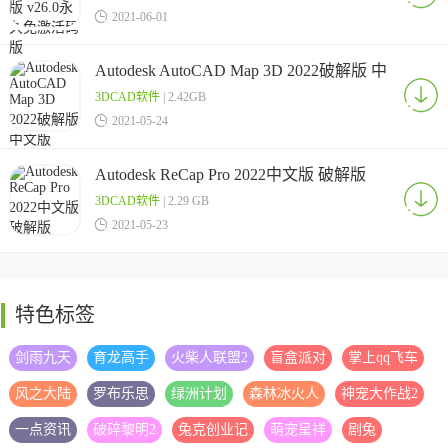

2021-06-01
Autodesk AutoCAD Map 3D 2022破解版 中
文版
3DCAD软件
| 2.42GB

2021-05-24
Autodesk ReCap Pro 2022中文版 破解版
3DCAD软件
| 2.29 GB

2021-05-23
特色标签
剑雨九天
育龙高手
火柴人联盟2
盲盒派对
掌上qq飞车
风之大陆
罗布乐思
绿洲计划
森林冰火人
神宠大作战2
一点资讯
破碎黎明2
兔克创业记
萌宠呈祥
剧兔