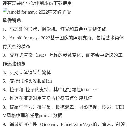
迎有需要的小伙伴到本站下载使用。
软件特色
1、与玛雅的形状，摄影机，灯光和着色器无缝集成
2、Arnold for maya 2022基于图像的照明支持，包括艺术类体
育天空的状态
3、交互式渲染（IPR）允许的参数变化，而不会中断您的工
作迅速预览
4、支持立体渲染与流体
5、支持玛雅头发和nHair
6、粒子和n粒子的支持，其中包括颗粒instancer
7、推迟在渲染时用替身占位符节点创建几何
8、提高生产力：覆写集，抵抗遮罩，阴影捕捉，传递，UDI
M风格纹理和任意primvar数据
9、通过扩展插件（Golaem，FumeFXforMaya的，雪人，剃须