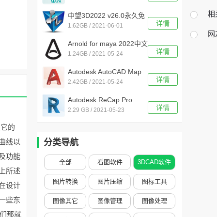
相
中望3D2022 v26.0永久免
详情
1.62GB / 2021-06-01
激活码版
网
Arnold for maya 2022中文
详情
1.24GB / 2021-05-24
版
Autodesk AutoCAD Map
详情
2.42GB / 2021-05-24
3D 2022 中文版
Autodesk ReCap Pro
详情
2.29 GB / 2021-05-23
2022中文版
且它的
曲线以
分类导航
及功能
全部
看图软件
3DCAD软件
上所述
图片转换
图片压缩
图标工具
在设计
一些东
图像其它
图像管理
图像处理
户们那就