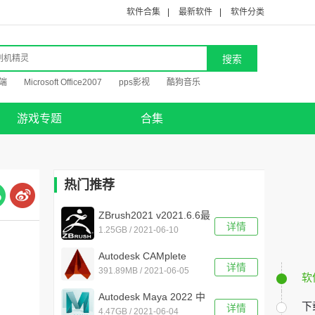
软件合集
|
最新软件
|
软件分类
端
Microsoft Office2007
pps影视
酷狗音乐
游戏专题
合集
热门推荐
ZBrush2021 v2021.6.6最
详情
1.25GB / 2021-06-10
新版
Autodesk CAMplete
详情
391.89MB / 2021-06-05
TurnMill 2022 中文激活版
软
Autodesk Maya 2022 中
下
详情
4.47GB / 2021-06-04
文免激活版