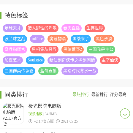
特色标签
足球天才
猎人野性的呼唤
春天直播
生存世界
波兰球之战
mifare
魔镜物语
国战来了
黑色沙漠
奇兵指挥官
黑相集灰冥界
黑暗荒野2
三国我是主公
加查艺术
Soulstice
新仙剑奇侠传之挥剑问情
主宰仙侠
三国群英传争霸
蓝莓直播
黑暗时代背水一战
同类排行
最热排行
最新排行
评分最高
极光影院电脑版
视频播放
| 34.5MB

v2.1.7官方版 |

2021-05-25