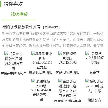
猜你喜欢
视频播放
电脑视频播放软件推荐
[ 共7款软件 ]
对于喜欢看电影电视剧以及各类动漫综艺节目的朋友们来说，一款优
质实用的影视播放软件此时就显得尤为重要了，而今天小编给大家伙
们准备出来的这几款影视播放软件可都是目前最受大众欢迎、最受影
视迷们所喜爱的顶级播放神器哟！它们之中的影视剧资源、动画动漫
作品可以说是海纳了全网，所以需要它们的朋友们还是快快行动起来
吧！而且小编还在不停的为大家搜集更多有关于影视播放方面的实用
软件，欢迎感兴趣的朋友们前来关注！
暴风影音电脑版
优酷视频电脑版
爱奇艺
芒果tv电脑版客户
端
搜狐影音
百度影音播放器电
腾讯视频2023版
脑版