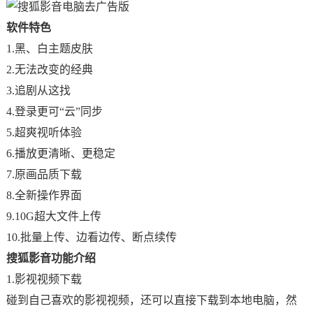
软件特色
1.黑、白主题皮肤
2.无法改变的经典
3.追剧从这找
4.登录更可“云”同步
5.超爽视听体验
6.播放更清晰、更稳定
7.原画品质下载
8.全新操作界面
9.10G超大文件上传
10.批量上传、边看边传、断点续传
搜狐影音功能介绍
1.影视视频下载
碰到自己喜欢的影视视频，还可以直接下载到本地电脑，然