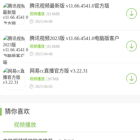
腾讯视频最新版 v11.66.4541.0官方版
视频播放
| 83.0MB

2023-04-06
腾讯视频2023版 v11.66.4541.0电脑版客户
端
视频播放
| 83.0MB

2023-04-06
网易cc直播官方版 v3.22.31
视频播放
| 267MB

2023-04-03
猜你喜欢
视频播放