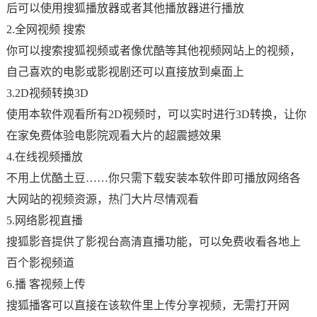
后可以使用搜狐播放器或者其他播放器进行播放
2.全网视频 搜索
你可以搜索搜狐视频或者像优酷等其他视频网站上的视频，
自己喜欢的电影或影视剧还可以直接放到桌面上
3.2D视频转换3D
使用本软件观看所有2D视频时，可以实时进行3D转换，让你
在家免费体验电影院观看大片的超震撼效果
4.在线视频播放
不用上优酷土豆……你只需下载安装本软件即可播放网络各
大网站的视频资源，热门大片尽情观看
5.网络影视直播
搜狐影音提供了影视台高清直播功能，可以免费收看各地上
百个影视频道
6.播 客视频上传
搜狐播客可以直接在该软件里上传分享视频，无需打开网