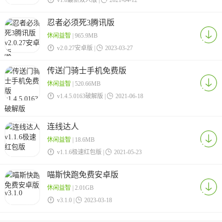
v1.8最新双人版 |
2021-04-12
忍者必须死3腾讯版
休闲益智
| 965.9MB

v2.0.27安卓版 |

2023-03-27
传送门骑士手机免费版
休闲益智
| 520.66MB

v1.4.5.0163破解版 |

2021-06-18
连线达人
休闲益智
| 18.6MB

v1.1.6极速红包版 |

2021-05-23
喵斯快跑免费安卓版
休闲益智
| 2.01GB

v3.1.0 |

2023-03-18