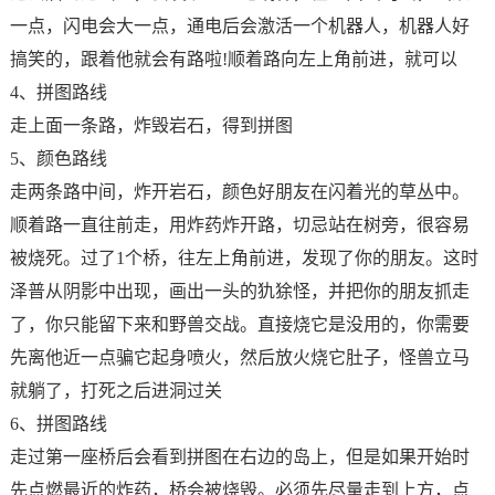
一点，闪电会大一点，通电后会激活一个机器人，机器人好
搞笑的，跟着他就会有路啦!顺着路向左上角前进，就可以
4、拼图路线
走上面一条路，炸毁岩石，得到拼图
5、颜色路线
走两条路中间，炸开岩石，颜色好朋友在闪着光的草丛中。
顺着路一直往前走，用炸药炸开路，切忌站在树旁，很容易
被烧死。过了1个桥，往左上角前进，发现了你的朋友。这时
泽普从阴影中出现，画出一头的犰狳怪，并把你的朋友抓走
了，你只能留下来和野兽交战。直接烧它是没用的，你需要
先离他近一点骗它起身喷火，然后放火烧它肚子，怪兽立马
就躺了，打死之后进洞过关
6、拼图路线
走过第一座桥后会看到拼图在右边的岛上，但是如果开始时
先点燃最近的炸药，桥会被烧毁。必须先尽量走到上方，点