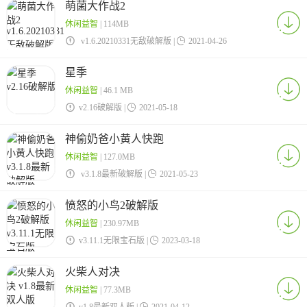
萌菌大作战2
休闲益智
| 114MB

v1.6.20210331无敌破解版 |

2021-04-26
星季
休闲益智
| 46.1 MB

v2.16破解版 |

2021-05-18
神偷奶爸小黄人快跑
休闲益智
| 127.0MB

v3.1.8最新破解版 |

2021-05-23
愤怒的小鸟2破解版
休闲益智
| 230.97MB

v3.11.1无限宝石版 |

2023-03-18
火柴人对决
休闲益智
| 77.3MB

