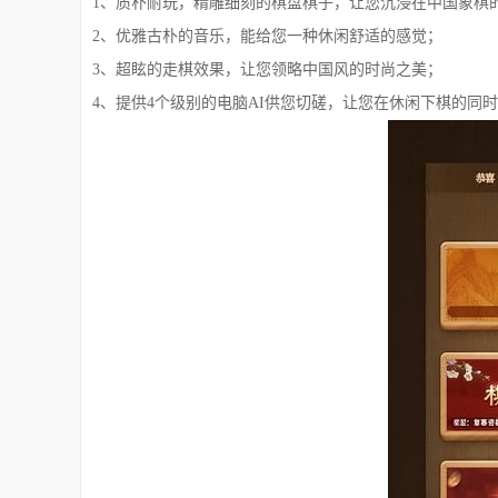
1、质朴耐玩，精雕细刻的棋盘棋子，让您沉浸在中国象棋
2、优雅古朴的音乐，能给您一种休闲舒适的感觉；
3、超眩的走棋效果，让您领略中国风的时尚之美；
4、提供4个级别的电脑AI供您切磋，让您在休闲下棋的同