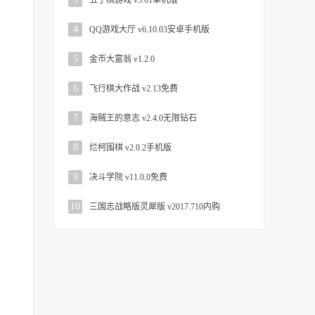
五子棋游戏 v3.01单机版
4
QQ游戏大厅 v6.10.03安卓手机版
5
金币大富翁 v1.2.0
6
飞行棋大作战 v2.13免费
7
海贼王的意志 v2.4.0无限钻石
8
烂柯围棋 v2.0.2手机版
9
决斗学院 v11.0.0免费
10
三国志战略版灵犀版 v2017.710内购