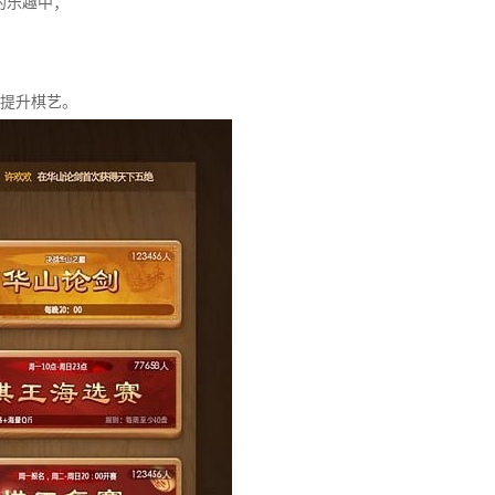
的乐趣中；
时提升棋艺。