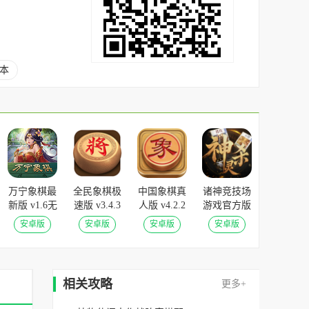
本
万宁象棋最
全民象棋极
中国象棋真
诸神竞技场
新版 v1.6无
速版 v3.4.3
人版 v4.2.2
游戏官方版
限升级版
最新版
v5.0.3.1安
安卓版
安卓版
安卓版
安卓版
卓版
相关攻略
更多+