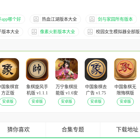
app哪个好
热血江湖版本大全
剑与家园所有版本
子版本大全
像素火影版本大全
校园女生模拟器全部版
中国象棋官
象棋旋风手
万宁象棋技
中国象棋去
中国象棋无
方正版
机版 v1.1.1
能版 v1.6安
广告 v1.75
限悔棋版
v1.80安卓
安卓版
卓版
安卓版
v1.75无限
安卓版
安卓版
安卓版
安卓版
安卓版
版
猜你喜欢
合集专题
下载地址