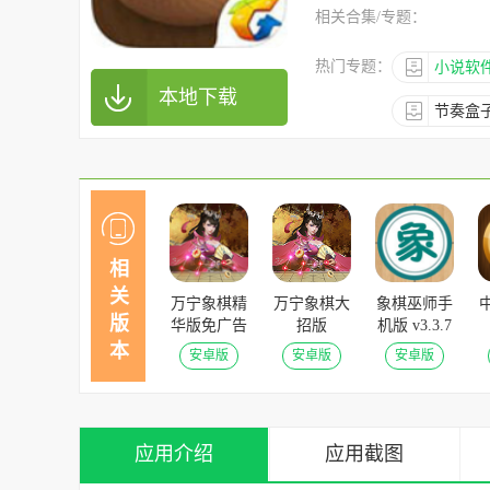
相关合集/专题：
热门专题：
小说软件
本地下载
节奏盒
相
关
万宁象棋精
万宁象棋大
象棋巫师手
版
华版免广告
招版
机版 v3.3.7
版 v1.1.61
v1.1.61安卓
安卓版
本
安卓版
安卓版
安卓版
安卓版
版
应用介绍
应用截图