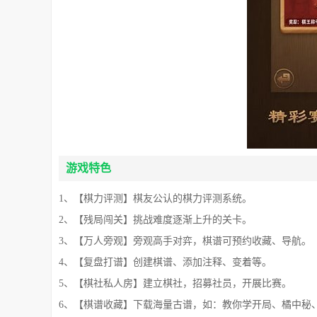
游戏特色
1、【棋力评测】棋友公认的棋力评测系统。
2、【残局闯关】挑战难度逐渐上升的关卡。
3、【万人旁观】旁观高手对弈，棋谱可预约收藏、导航。
4、【复盘打谱】创建棋谱、添加注释、变着等。
5、【棋社私人房】建立棋社，招募社员，开展比赛。
6、【棋谱收藏】下载海量古谱，如：教你学开局、橘中秘