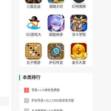
三国志战
海贼王的
烂柯围棋
略版灵犀
意志 v2.4.0
v2.0.2手机
版
无限钻石
版
v2017.710
内购
QQ游戏大
超能继承
决斗学院
厅 v6.10.03
者 v1.0.7
v11.0.0免
安卓手机
费
版
五子棋游
炉石传说
金币大富
戏 v3.01单
v18.2.57893
翁 v1.2.0
机版
安卓官方
本类排行
版
1
军旗 v1.52单机免费版
2
炉石传说 v18.2.57893安卓官方版
3