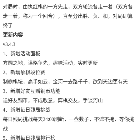
对局时，由执红棋的一方先走，双方轮流各走一着（双方各
走一着，称为一个回合），直至分出胜、负、和，对局即算
终了
更新内容
v3.4.3
1、新增活动面板
方圆之地，谋略争先，趣味活动，实时更新
2、新增象棋段位赛
制霸棋坛，高手如云，金河一去路千千，欲到天边更有天
3、新增好友互赠铜币功能
送好友铜币，不成敬意，弈棋交友，手谈河山
4、新增每日残局挑战
每日残局挑战每天24:00刷新，一盘数子，不遮不掩，等你挑
战
5、新增每日残局排行榜