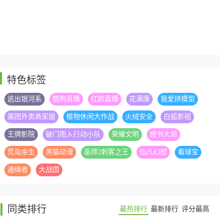
特色标签
逃出银河系
酷狗直播
红颜直播
花满唐
我爱拼模型
美团外卖商家版
植物休闲大作战
火绒安全
白狐影视
王牌影院
破门而入行动小队
荣耀文明
搜书大师
荒岛余生
黑猫动漫
巫师2刺客之王
仙凡幻想
看球宝
通缉者
大战国
同类排行
最热排行
最新排行
评分最高