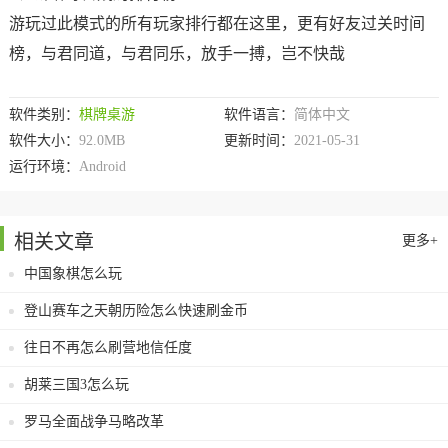
游玩过此模式的所有玩家排行都在这里，更有好友过关时间
榜，与君同道，与君同乐，放手一搏，岂不快哉
软件类别：
棋牌桌游
软件语言：
简体中文
软件大小：
92.0MB
更新时间：
2021-05-31
运行环境：
Android
相关文章
更多+
中国象棋怎么玩
登山赛车之天朝历险怎么快速刷金币
往日不再怎么刷营地信任度
胡莱三国3怎么玩
罗马全面战争马略改革