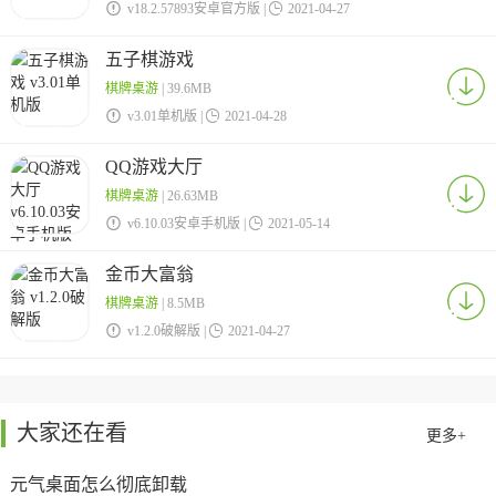

v18.2.57893安卓官方版 |

2021-04-27
五子棋游戏
棋牌桌游
| 39.6MB

v3.01单机版 |

2021-04-28
QQ游戏大厅
棋牌桌游
| 26.63MB

v6.10.03安卓手机版 |

2021-05-14
金币大富翁
棋牌桌游
| 8.5MB

v1.2.0破解版 |

2021-04-27
大家还在看
更多+
元气桌面怎么彻底卸载