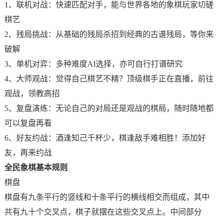
1、联机对战：快速匹配对手，能与世界各地的象棋玩家切磋
棋艺
2、残局挑战：从基础的残局杀招到经典的古谱残局，等你来
破解
3、单机对弈：多种难度AI选择，亦可自行打谱研究
4、大师观战：觉得自己棋艺不精？顶级棋手正在直播，前往
观战，领教高招
5、复盘演练：无论自己的对局还是观战的棋局，随时随地都
可以复盘再看
6、好友约战：酒逢知己千杯少，棋逢敌手难相胜！添加好
友，再来约战
全民象棋基本规则
棋盘
棋盘有九条平行的竖线和十条平行的横线相交而组成，其中
共有九十个交叉点，棋子就摆在这些交叉点上。中间部分