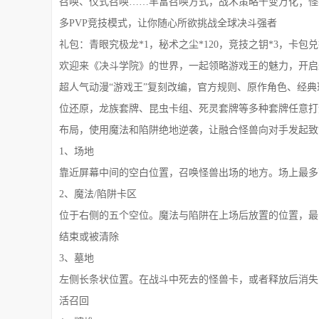
召唤、仪式召唤……丰富召唤方式，战术策略千变万化；怪
多PVP竞技模式，让你随心所欲挑战全球决斗强者
礼包：青眼究极龙*1，秘术之尘*120，竞技之钥*3，卡包兑换
欢迎来《决斗学院》的世界，一起领略游戏王的魅力，开启
超人气动漫“游戏王”复刻改编，官方规则、原作角色、经
位还原，龙族套牌、昆虫卡组、死灵套牌等多种套牌任意打
布局，使用魔法和陷阱绝地逆袭，让融合怪兽向对手发起致
1、场地
靠近屏幕中间的空白位置，召唤怪兽出场的地方。场上最多
2、魔法/陷阱卡区
位于右侧的五个空位。魔法与陷阱在上场后放置的位置，最
结束或被清除
3、墓地
左侧长条状位置。在战斗中死去的怪兽卡，或者释放后消失
活召回