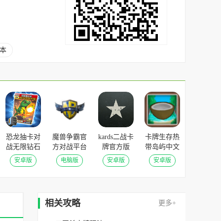
本
恐龙抽卡对
魔兽争霸官
kards二战卡
卡牌生存热
战无限钻石
方对战平台
牌官方版
带岛屿中文
版 v2.0免广
官方版
v1.24.18904
版 v1.04l安
安卓版
电脑版
安卓版
安卓版
告9亿钻石
v2.2.5最新
安卓版
卓版
版
免安装版
相关攻略
更多+