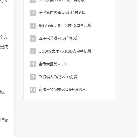
天天象棋 v3.0.1.3安卓官方版
有众
4
全民象棋极速版 v3.4.3最新版
5
炉石传说 v18.2.57893安卓官方版
全方
6
五子棋游戏 v3.01单机版
完成
7
QQ游戏大厅 v6.10.03安卓手机版
8
金币大富翁 v1.2.0
9
飞行棋大作战 v2.13免费
10
海贼王的意志 v2.4.0无限钻石
战斗
牌复