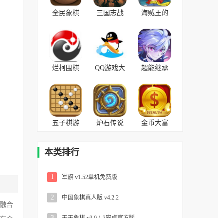
全民象棋
三国志战
海贼王的
极速版
略版灵犀
意志 v2.4.0
v3.4.3最新
版
无限钻石
版
v2017.710
内购
烂柯围棋
QQ游戏大
超能继承
v2.0.2手机
厅 v6.10.03
者 v1.0.7
版
安卓手机
版
五子棋游
炉石传说
金币大富
戏 v3.01单
v18.2.57893
翁 v1.2.0
机版
安卓官方
本类排行
版
1
军旗 v1.52单机免费版
2
中国象棋真人版 v4.2.2
融合
3