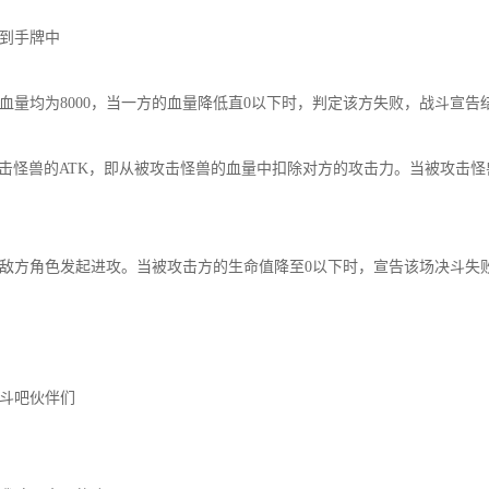
到手牌中
量均为8000，当一方的血量降低直0以下时，判定该方失败，战斗宣告
击怪兽的ATK，即从被攻击怪兽的血量中扣除对方的攻击力。当被攻击怪
敌方角色发起进攻。当被攻击方的生命值降至0以下时，宣告该场决斗失
斗吧伙伴们