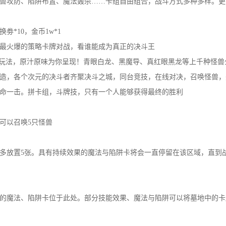
兽攻防、陷阱布置、魔法轰杀……卡组自由组合，战斗方式多种多样。更
劵*10，金币1w*1
最火爆的策略卡牌对战，看谁能成为真正的决斗王
典玩法，原汁原味为你呈现！青眼白龙、黑魔导、真红眼黑龙等上千种怪兽
造，各个次元的决斗者齐聚决斗之城，同台竞技，在线对决，召唤怪兽，
命一击。拼卡组，斗牌技，只有一个人能够获得最终的胜利
可以召唤5只怪兽
多放置5张。具有持续效果的魔法与陷阱卡将会一直停留在该区域，直到
的魔法、陷阱卡位于此处。部分技能效果、魔法与陷阱可以将墓地中的卡