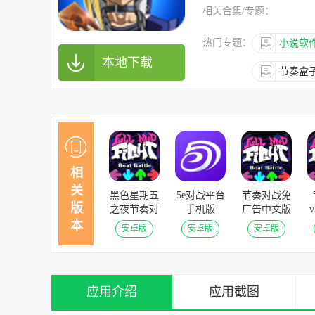
相关合集/专题：
热门专题：
小说软件
本地下载
节奏盒
相
关
黑色星期五
5e对战平台
节奏对战免
版
之夜节奏对
手机版
广告中文版
战免广告最
v4.24.1安卓
v3.6安卓版
本
安卓版
安卓版
安卓版
新版 v3.8.2
版
安卓版
应用介绍
应用截图