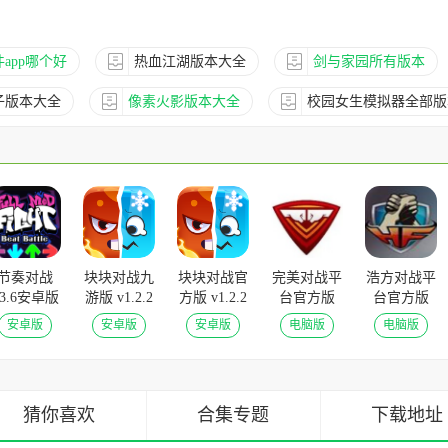
app哪个好
热血江湖版本大全
剑与家园所有版本
子版本大全
像素火影版本大全
校园女生模拟器全部版
节奏对战
块块对战九
块块对战官
完美对战平
浩方对战平
v3.6安卓版
游版 v1.2.2
方版 v1.2.2
台官方版
台官方版
手机版
v1.0.22030512
v7.5.1最新
安卓版
安卓版
安卓版
电脑版
电脑版
最新版
版
猜你喜欢
合集专题
下载地址