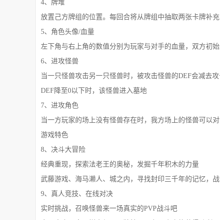
4、牌堆
放置己方牌组的位置。每回合将从牌组中抽取两张卡牌补充
5、角色头像/血量
左下角与右上角的数值分别为玩家与对手的血量，双方初始血
6、进攻怪兽
当一只怪兽攻击另一只怪兽时，被攻击怪兽的DEF会减去攻
DEF降至0以下时，该怪兽进入墓地
7、进攻角色
当一方玩家的场上没有怪兽存在时，我方场上的怪兽可以对
游戏特色
8、决斗大冒险
经典重现，探索法老王的奥秘，发掘千年积木的力量
武藤游戏、海马濑人、城之内，寻找封印三千年的记忆，战
9、真人竞技、在线对决
实时挑战，召唤怪兽来一场真实的PVP战斗吧