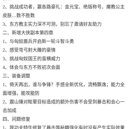
2、挑战成功者，赢各路豪礼：金元宝、绝版称号、魔教公主
皮肤…数不胜数
3、东方教主实力深不可测，别忘了邀请好友助力
二、新增大侠副本第四章
1、与匈奴盾兵开启新一轮斗智斗勇
2、感受弯弓射大雕的豪情
3、挑战匈奴国王的蛮横威力
4、体会与东方不败初次会面
三、装备调整
1、倚天再出，谁与争锋？手感全新优化，流畅飘逸；能力全
面增强，能攻能防
2、震山锤对眩晕目标造成的额外伤害不会受到暴击和会心一
击加成
四、问题修复
1、我功夫特牛修复了暴击等秘籍强化有时没有产生实际效果