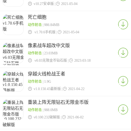

v10.27安卓版 |

2021-05-04
死亡细胞
动作射击
| 986.84MB

v1.70.6手机版 |

2021-05-04
像素战车超改中文版
动作射击
| 23.03MB

v6.03无限金币钻石版 |

2023-03-18
穿越火线枪战王者
动作射击
| 1.9G

v1.0.150.45最新版 |

2021-04-22
重装上阵无限钻石无限金币版
动作射击
| 988.0MB

v0.100.232破解版 |

2021-06-02