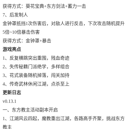
获得方式：葵花宝典+东方剑法+蓄力一击
7、后发制人
金钟罩抵挡1次伤害后，对敌人进行反击，下次攻击随机提升
5倍~10倍暴击伤害
获得方式：金钟罩+暴击
游戏亮点
1、反复横跳突出重围，残血奇迹
2、失传秘籍门派绝学，多样组合
3、花式装备随机掉落，闯关加持
4、传奇武林休闲江湖，点杀至上
更新日志
v0.13.1
一、东方教主活动副本开启
1、江湖风云四起，魔教重出江湖，各路高手齐聚，挑战东方
教主