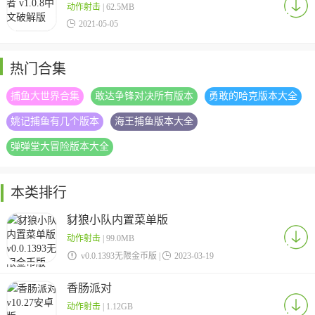
动作射击
| 62.5MB

2021-05-05
热门合集
捕鱼大世界合集
敢达争锋对决所有版本
勇敢的哈克版本大全
姚记捕鱼有几个版本
海王捕鱼版本大全
弹弹堂大冒险版本大全
本类排行
豺狼小队内置菜单版
动作射击
| 99.0MB

v0.0.1393无限金币版 |

2023-03-19
香肠派对
动作射击
| 1.12GB