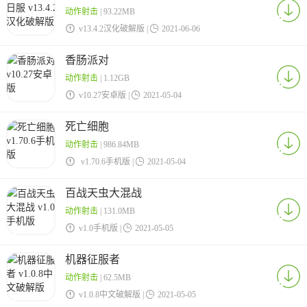
动作射击
| 93.22MB

v13.4.2汉化破解版 |

2021-06-06
香肠派对
动作射击
| 1.12GB

v10.27安卓版 |

2021-05-04
死亡细胞
动作射击
| 986.84MB

v1.70.6手机版 |

2021-05-04
百战天虫大混战
动作射击
| 131.0MB

v1.0手机版 |

2021-05-05
机器征服者
动作射击
| 62.5MB

v1.0.8中文破解版 |

2021-05-05