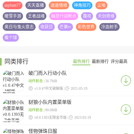
asylum77
天天直播
逍遥情缘
神角技巧
尘埃
暖雪手游
王者战魂
幽灵行动断点
蔑视
天剑奇缘
奥日与鬼火意志
收获日
芒果tv
彩色世界
冷血射手
看个球
同类排行
最热排行
最新排行
评分最高
破门而入行动小队
动作射击
| 56.7MB

v1.0.47中文破解版 |

2021-05-19
豺狼小队内置菜单版
动作射击
| 99.0MB

v0.0.1393无限金币版 |

2023-03-19
怪物弹珠日服