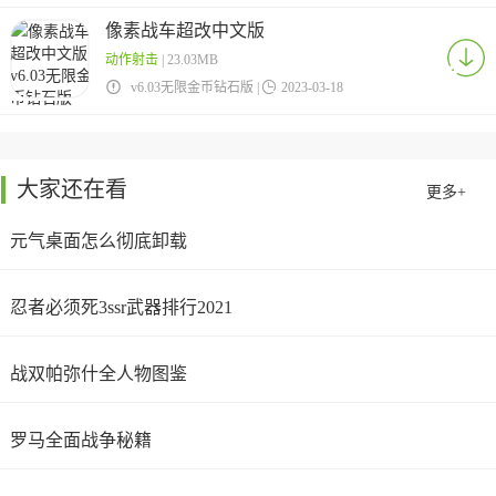
像素战车超改中文版
动作射击
| 23.03MB

v6.03无限金币钻石版 |

2023-03-18
大家还在看
更多+
元气桌面怎么彻底卸载
忍者必须死3ssr武器排行2021
战双帕弥什全人物图鉴
罗马全面战争秘籍