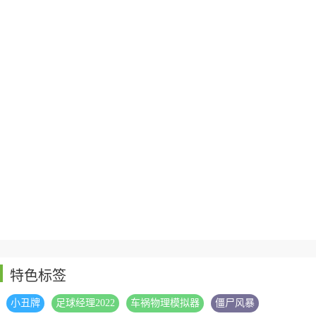
都是相同的，这里都包含了东方海域、西方海域、怀旧专场、娱乐场
等。
特色标签
小丑牌
足球经理2022
车祸物理模拟器
僵尸风暴