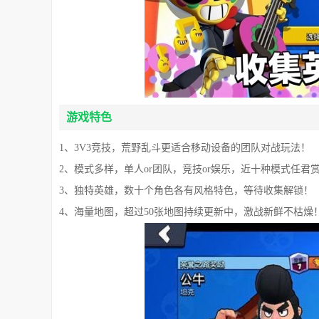
游戏特色
1、3V3竞技，荒野乱斗更适合移动设备的团队对战玩法！
2、模式多样，单人or团队，竞技or娱乐，近十种模式任君
3、独特英雄，数十个角色各有风格特色，等待收集解锁！
4、海量地图，超过50张地图持续更新中，激战新鲜不枯燥