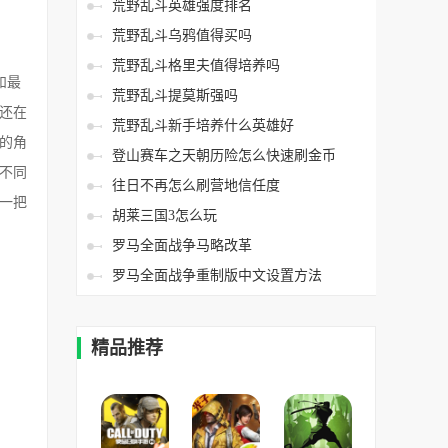
荒野乱斗英雄强度排名
荒野乱斗乌鸦值得买吗
荒野乱斗格里夫值得培养吗
和最
荒野乱斗提莫斯强吗
还在
荒野乱斗新手培养什么英雄好
的角
登山赛车之天朝历险怎么快速刷金币
不同
往日不再怎么刷营地信任度
一把
胡莱三国3怎么玩
罗马全面战争马略改革
罗马全面战争重制版中文设置方法
精品推荐