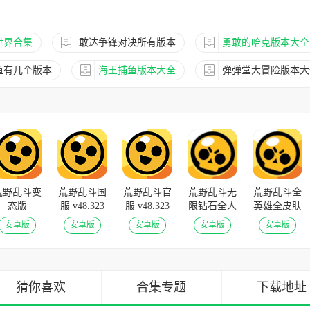
世界合集
敢达争锋对决所有版本
勇敢的哈克版本大全
鱼有几个版本
海王捕鱼版本大全
弹弹堂大冒险版本大
荒野乱斗变
荒野乱斗国
荒野乱斗官
荒野乱斗无
荒野乱斗全
态版
服 v48.323
服 v48.323
限钻石全人
英雄全皮肤
v46.168安
安卓版
安卓版
物免费版
版本
安卓版
安卓版
安卓版
安卓版
安卓版
卓版
v46.168安
v46.168安
卓版
卓版
猜你喜欢
合集专题
下载地址