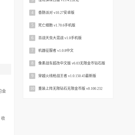
怪物弹珠日服 v13.4.2汉化
4
香肠派对 v10.27安卓版
5
死亡细胞 v1.70.6手机版
6
百战天虫大混战 v1.0手机版
7
机器征服者 v1.0.8中文
8
像素战车超改中文版 v6.03无限金币钻石版
9
穿越火线枪战王者 v1.0.150.45最新版
10
重装上阵无限钻石无限金币版 v0.100.232
的金
，收