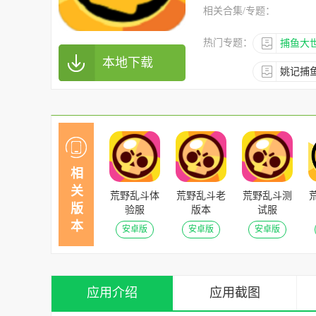
相关合集/专题：
热门专题：
捕鱼大
本地下载
姚记捕
相
关
荒野乱斗体
荒野乱斗老
荒野乱斗测
版
验服
版本
试服
v48.323安
v48.323安
v48.323安
本
安卓版
安卓版
安卓版
卓版
卓版
卓版
应用介绍
应用截图