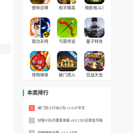
使命召唤
和平精英
暗影格斗2
v1.9.38安
v1.22.36安
中文版
卓版
卓官方版
v2.12.0安
卓版
我功夫特
弓箭传说
量子特攻
牛 v0.13.1
安卓版
官服
安卓版
v2.0.1安卓
v0.100.458
版
怪物弹珠
破门而入
百战天虫
日服
行动小队
大混战
v13.4.2汉
v1.0.47中
v1.0手机版
本类排行
化
文
1
破门而入行动小队 v1.0.47中文
2
豺狼小队内置菜单版 v0.0.1393无限金币版
3