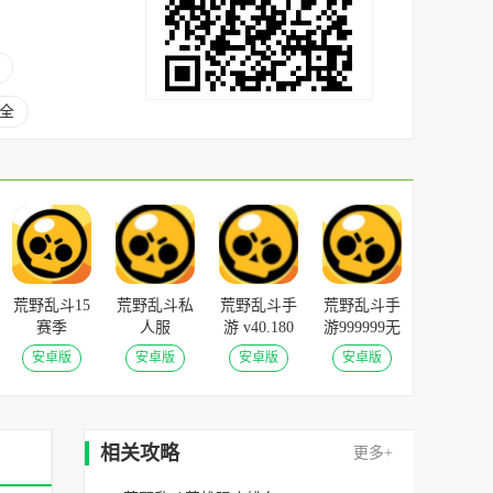
全
荒野乱斗15
荒野乱斗私
荒野乱斗手
荒野乱斗手
赛季
人服
游 v40.180
游999999无
v46.168安
v40.168最
安卓版
限钻石版
安卓版
安卓版
安卓版
安卓版
卓版
新版
v36.271安
卓版
相关攻略
更多+