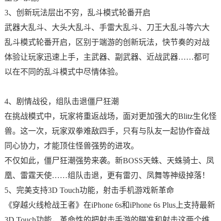
3、创新玩法层出不穷，乱斗模式轮番开启
武器大乱斗、大头大乱斗、手雷大乱斗、刀王大乱斗等六大
乱斗模式轮番开启，区别于端游的创新玩法，快节奏的对战
体验让玩家迅速上手，主武器、副武器、近战武器……都可
以在不同的乱斗模式中尽情体验。
4、剧情战役，组队击退僵尸狂潮
在挑战模式中，玩家将重返战场，面对更加强大的Blitz生化怪
兽。这一次，玩家双拳难敌四手，只有与队友一起协作奋战
同心协力，才能顶住怪兽强势的进攻。
不仅如此，僵尸狂潮强势来袭。新BOSS天蛛、天蛛骑士、凤
凰、雷霆天使……组队击退，更有雷刃、凤舞等神级掉落！
5、完美支持3D Touch功能，射击手机游戏新革命
《穿越火线枪战王者》在iPhone 6s和iPhone 6s Plus上支持最新
3D Touch功能，革命性的把射击手游的瞄准和射击这两个维