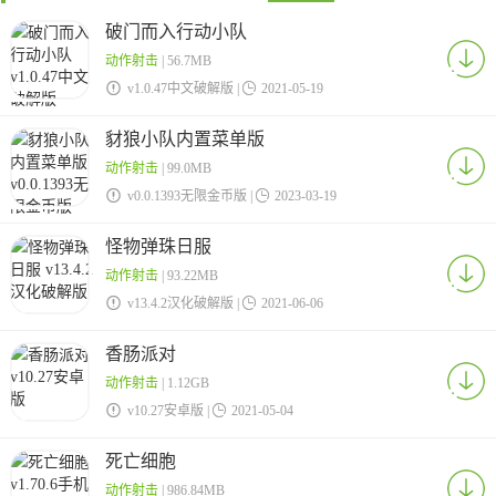
破门而入行动小队
动作射击
| 56.7MB

v1.0.47中文破解版 |

2021-05-19
豺狼小队内置菜单版
动作射击
| 99.0MB

v0.0.1393无限金币版 |

2023-03-19
怪物弹珠日服
动作射击
| 93.22MB

v13.4.2汉化破解版 |

2021-06-06
香肠派对
动作射击
| 1.12GB

v10.27安卓版 |

2021-05-04
死亡细胞
动作射击
| 986.84MB