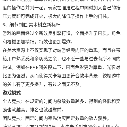
度的操作合并到一起，玩家在瞄准过程中同时加大自己的按
压力度即可完成开火，极大的降低了操作上手的门槛。
6、细节制胜 美术树立新标杆
游戏的画面经过全新改良引擎打造，全面提升了画质。角色
和枪械更加精细，特效也更加爆炸。
在美术资源上不仅实现了对端游经典内容的重现，而且在带
给用户熟悉感和亲切感之余，也不乏一些与过去有所不同的
尝试。例如在PVE闯关模式下，画面色彩更为厚重，光影对
比更为强烈，从而使得关卡氛围更符合故事背景，较端游中
的关卡有了更多提升，有过之而无不及。
游戏模式
个人竞技：在规定的时间内杀敌数量越多，得到的经验和奖
励也就越高，排名也就越靠前。
团队竞技：固定时间内率先消灭固定数量的敌人获胜。
阵地竞技：双方2V2的较量，率先击杀对方20个人头即可获