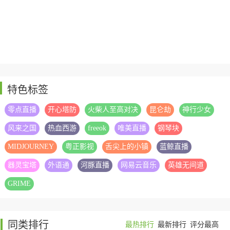
特色标签
零点直播
开心塔防
火柴人至高对决
昆仑劫
神行少女
风来之国
热血西游
freeok
唯美直播
钢琴块
MIDJOURNEY
粤正影视
舌尖上的小镇
蓝鲸直播
器灵宝塔
外语通
河豚直播
网易云音乐
英雄无间道
GRIME
同类排行
最热排行
最新排行
评分最高