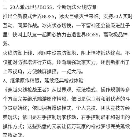
1、20人激战世界BOSS，全新玩法火线防御
推出全新模式世界BOSS，冰火巨蜥灭世来临。支持20人实时
互动、同屏作战。冰火状态切换，一不留神还会被吸进肚子
里！快叫上队友一起同心协力击退世界BOSS，赢取极品掉
落。
火线防御上线，地图中设置防御塔，阻止怪物抵达终点。不
仅能对防御塔进行养成，逐渐增强玩家实力，还创新推出了
上帝视角，方便触屏操控，一览大局。
2、继承原作精髓，延续经典枪战体验
《穿越火线枪战王者》从世界观、玩法模式、操作规则等多
个方面完美继承端游原作精髓，依旧是保卫者和潜伏者的斗
争贯穿始终；依旧拥有爆破模式、个人竞技、团队竞技等经
典玩法；依旧是左手控制玩家移动，右手控制瞄准和射击的
操作方式；这些熟悉的元素让亿万玩家的枪战梦想完美延续
至移动端。