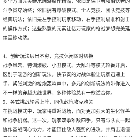
多个方面完美继承端游原作精髓，依旧是保卫者和潜伏者的
斗争贯穿始终；依旧拥有爆破模式、个人竞技、团队竞技等
经典玩法；依旧是左手控制玩家移动，右手控制瞄准和射击
的操作方式；这些熟悉的元素让亿万玩家的枪战梦想完美延
续至移动端。
4、创新玩法层出不穷，竞技休闲随时切换
战争风云、特训爆破、小丑模式、大乱斗等模式轮番开启，
区别于端游的创新玩法，快节奏的对战体验让玩家迅速上
手，紧张刺激的枪炮轰鸣声中，多元的创新玩法将带你进入
不一样的穿越火线世界，多种体验总有一款适合你。
5、各式挑战轮番上阵，同仇敌忾攻克难关
在挑战模式中，玩家将重返战场，面对更加强大的生化怪兽
和战争机器。这一次，玩家双拳难敌四手，只有与队友一起
协作奋战同心协力，才能顶住敌人强势的进攻。并肩击退僵