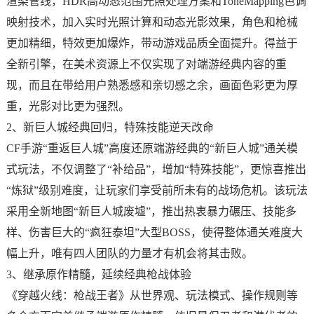
渲染管线，HDR高动态范围光照处理方案和ToneMapping色调
映射技术，加入实时光照计算和动态光影效果，角色和枪械
更加精细，特效更加爆炸，带动游戏品质全面提升。得益于
全新引擎，在美术资源上不仅实现了对端游经典内容的重
现，而且在带给用户熟悉感和亲切感之余，画面色彩更为厚
重，光影对比更为强烈。
2、新巨人城经典回归，特殊技能逆天改命
CF手游“重返巨人城”高度还原端游经典的“新巨人城”通关模
式玩法，不仅调整了“补给品”，增加“特殊技能”，更惊喜推出
“炼狱”级别难度，让玩家们享受前所未有的战场危机。该玩法
采用全新地图“新巨人城废墟”，推出热衷暴力碾压、技能多
样、伤害巨大的“疯狂泰坦”大型BOSS，使得整体通关难度大
幅上升，唯有四人团队的力量才有机会将其击败。
3、继承原作精髓，延续经典枪战体验
《穿越火线：枪战王者》从世界观、玩法模式、操作规则等