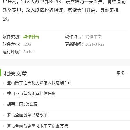
尸狂潮，20人大战世界BOSS，设立塔防一夫当关，勇往直前
斩杀泰坦，深入剧情粉碎阴谋，炼狱大门开启，等你来挑
战。
软件类别：
动作射击
软件语言：
简体中文
软件大小：
1.9G
更新时间：
2021-04-22
运行环境：
Android
相关文章
更多+
登山赛车之天朝历险怎么快速刷金币
往日不再怎么刷营地信任度
胡莱三国3怎么玩
罗马全面战争马略改革
罗马全面战争重制版中文设置方法