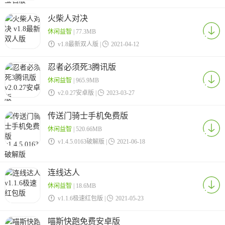
火柴人对决
休闲益智
| 77.3MB

v1.8最新双人版 |

2021-04-12
忍者必须死3腾讯版
休闲益智
| 965.9MB

v2.0.27安卓版 |

2023-03-27
传送门骑士手机免费版
休闲益智
| 520.66MB

v1.4.5.0163破解版 |

2021-06-18
连线达人
休闲益智
| 18.6MB

v1.1.6极速红包版 |

2021-05-23
喵斯快跑免费安卓版