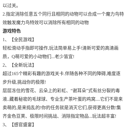
以过关。
2.指定消除任意五个同行且相同的动物可以合成一个魔力鸟特
效触发魔力鸟特效可以消除所有相同的动物
游戏特色
1、【全民游戏】
轻松滑动手指即可操作,玩法简单易上手!清新可爱的高清画
质，Q萌可爱的小动物们...老少皆宜!
2、【全新玩法】
超过165个精彩有趣的游戏关卡.伴随各种不同的障碍,难度逐
步升级,挑战你的极限!
层层冻住的雪花、云朵上的彩虹、“谢耳朵”式有丝分裂的毒
液..藏着秘密的毛球球、专业生产茶叶蛋的鸡窝....它们不是来
卖萌的,是来捣乱的!你的任务就是消灭它们,获得更高分数!集
齐金色豆荚、极限时间挑战、消除指定物品...玩法超丰富!
3、【感官盛宴】