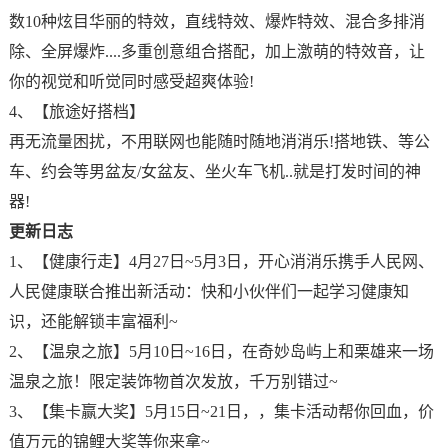
数10种炫目华丽的特效，直线特效、爆炸特效、混合多排消
除、全屏爆炸....多重创意组合搭配，加上激萌的特效音，让
你的视觉和听觉同时感受超爽体验!
4、【旅途好搭档】
再无流量困扰，不用联网也能随时随地消消乐!搭地铁、等公
车、约会等男盆友/女盆友、坐火车飞机..就是打发时间的神
器!
更新日志
1、【健康行走】4月27日~5月3日，开心消消乐携手人民网、
人民健康联合推出新活动：快和小伙伴们一起学习健康知
识，还能解锁丰富福利~
2、【温泉之旅】5月10日~16日，在奇妙岛屿上和栗雄来一场
温泉之旅！限定装饰物首次发放，千万别错过~
3、【集卡赢大奖】5月15日~21日，，集卡活动帮你回血，价
值万元的锦鲤大奖等你来拿~