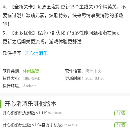
4、【全新关卡】每周五定期更新15个主线关+3个精英关，不
要错过哦！激萌元素，炫酷特效，快来尽情享受消除的乐趣
吧！
5、【更多优化】程序小哥优化了很多性能问题和潜在bug，
更新之后闯关更流畅，游戏体验更舒适
软件标签 :
开心消消乐
软件类别：
休闲益智
软件语言：
简体中文
软件大小：
186.79MB
更新时间：
2023-03-20
运行环境：
Android
开心消消乐其他版本
开心消消乐九游版 v1.119
268.50MB
详情
开心消消乐正版 v1.94官方手机版
252.44MB
详情