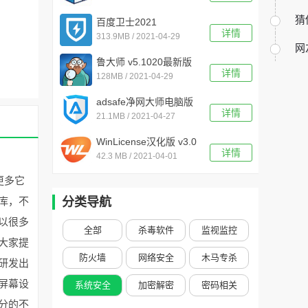
猜
百度卫士2021
详情
313.9MB / 2021-04-29
v8.2.0.7227电脑版
网
鲁大师 v5.1020最新版
详情
128MB / 2021-04-29
adsafe净网大师电脑版
详情
21.1MB / 2021-04-27
v5.4.408.7000官方版
WinLicense汉化版 v3.0
详情
42.3 MB / 2021-04-01
更多它
库，不
分类导航
以很多
全部
杀毒软件
监视监控
大家提
防火墙
网络安全
木马专杀
研发出
屏幕设
系统安全
加密解密
密码相关
分的不