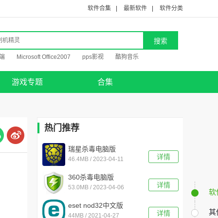
软件合集
|
最新软件
|
软件分类
端
Microsoft Office2007
pps影视
酷狗音乐
游戏专题
合集
热门推荐
瑞星杀毒电脑版
详情
46.4MB / 2023-04-11
v25.00.09.24
360杀毒电脑版
详情
53.0MB / 2023-04-06
v7.0.0.1040官方版
软
eset nod32中文版
其
详情
44MB / 2021-04-27
v13.1.21.0