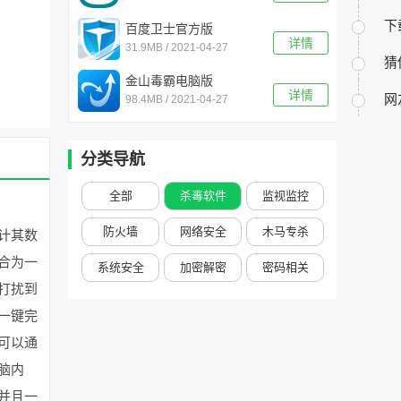
下
百度卫士官方版
详情
31.9MB / 2021-04-27
v8.2.0.7227最新版
猜
金山毒霸电脑版
详情
网
98.4MB / 2021-04-27
v2021.3.25.864
分类导航
全部
杀毒软件
监视监控
防火墙
网络安全
木马专杀
计其数
合为一
系统安全
加密解密
密码相关
打扰到
一键完
可以通
脑内
并且一