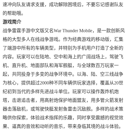
速冲向队友请求支援，成功解除困境后，不要忘记感谢队友
的帮助哦。
游戏简介
战争雷霆手游中文版又名War Thunder Mobile，是一款创新风
格的大型多人在线战争游戏。作为经典游戏的移动版，汇集
了端游中所有的车辆类型，并特别为手机用户打造了全新的
内容。玩家可以在陆地、空中和海上的广阔战场上，驾驶飞
机、直升机、地面部队和海军舰艇，与全球数百万玩家一
起，共同投身于多变的战争环境中。以海、陆、空三线战争
为核心，提供超过2000种不同车辆供玩家选择，覆盖从20世
纪初到当代的多样先进战斗单位。玩家可以操作轰炸机炮
塔，击退追击者，用高射炮保护地面盟友，用多管火箭发射
器击落敌机，或驾驶快艇发射鱼雷击沉敌舰。多样的战术策
略供你探索，体验战术指挥的乐趣，同时享受震撼的视觉效
果、逼真的音效和动听的音乐，带来身临其境的战斗体验。