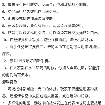
5、撞机没有任何收益，反而会让你和敌机都不愉快。
6、结伴而行的轰炸机存活率更高。
7、街机模式优先加满装填技能。
8、要么有高度，要么有速度。两者皆没就是靶机。
9、炸弹可以设定延时引信，可以避免超低空投弹炸死自己。
10、挂载炸弹和火箭弹会减慢飞机速度，降低机动能力。
11、新手任务记得要做完，送的金币在初期可以用来增加机
库位。
12、苏系I15是最好的新手机。
13、在大家都在水平转弯的时候，你加入垂直机动，就能打
的他们落花流水。
游戏特色
1、每场战斗都是独一无二的体验，玩家不仅能运用各种武
器，还能请求空中支援或炮火覆盖，或在烟幕中隐蔽。
2、多样化的地图，游戏中的战斗发生在代表20世纪主要战场