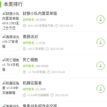
本类排行
豺狼小队内置菜单版
动作射击
| 99.0MB

v0.0.1393无限金币版 |

2023-03-19
香肠派对
动作射击
| 1.12GB

v10.27安卓版 |

2021-05-04
死亡细胞
动作射击
| 986.84MB

v1.70.6手机版 |

2021-05-04
机器征服者
动作射击
| 62.5MB

v1.0.8中文破解版 |

2021-05-05
像素战车超改中文版