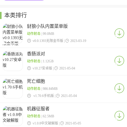
本类排行
豺狼小队内置菜单版
动作射击
| 99.0MB

v0.0.1393无限金币版 |

2023-03-19
香肠派对
动作射击
| 1.12GB

v10.27安卓版 |

2021-05-04
死亡细胞
动作射击
| 986.84MB

v1.70.6手机版 |

2021-05-04
机器征服者
动作射击
| 62.5MB

v1.0.8中文破解版 |

2021-05-05