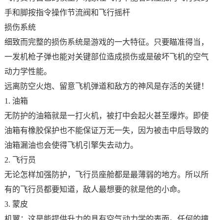
手和脚按指令操作节流阀和飞行摇杆
损伤系统
细致而完整的损伤系统是游戏的一大特征。只要瞄准得当，
一发机枪子弹也能对关键部位造成损伤或是破坏飞机的空气
动力学性能。
远离防空火炮、留意飞机弹道和敌方的神风是存活的关键！
1. 油箱
无防护的油箱就是一打火机，被打中会起火甚至爆炸。即使
油箱有橡胶保护也不能保证万无一失，因为被击中后导致的
油箱漏油也会使得飞机引擎失去动力。
2. 飞行员
无论怎样加强防护，飞行员座舱都是最薄弱的地方。所以所
有的飞行员都要知道，敌人最想要的就是他的小命。
3. 蒙皮
机翼：这是能提供升力的具有空气动力学的表面。任何的撞