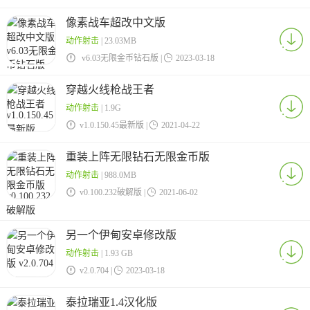
像素战车超改中文版
动作射击
| 23.03MB

v6.03无限金币钻石版 |

2023-03-18
穿越火线枪战王者
动作射击
| 1.9G

v1.0.150.45最新版 |

2021-04-22
重装上阵无限钻石无限金币版
动作射击
| 988.0MB

v0.100.232破解版 |

2021-06-02
另一个伊甸安卓修改版
动作射击
| 1.93 GB

v2.0.704 |

2023-03-18
泰拉瑞亚1.4汉化版