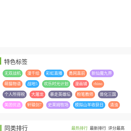
特色标签
无双战机
漫千绘
彩虹直播
勇网直前
新仙魔九界
萌猫物语
战地5
欢乐时光计划
漫画铺
rhino
个人所得税
大屠龙
暴走英雄坛
粉笔教师
兽化三国
美团优选
轩辕剑7
史莱姆牧场
模拟山羊收获日
清浊
同类排行
最热排行
最新排行
评分最高