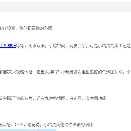
DIY设置，随时记录你的心情
手机壁纸
等等，潮瞎双眼，引爆空间，网友会凉，可是小精灵的美图还是
们都来求攻略体验一把当大神吗？小精灵这次推出热度的气泡图功能，个
定制属于你的名片，还有九宫格切图，白边图，文字图功能
养火花，处CP，请记得，小精灵美化给你温暖的陪伴