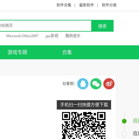
软件合集
|
最新软件
|
软件分类
Microsoft Office2007
pps影视
酷狗音乐
游戏专题
合集
分享到：
手机扫一扫快捷方便下载
应
应