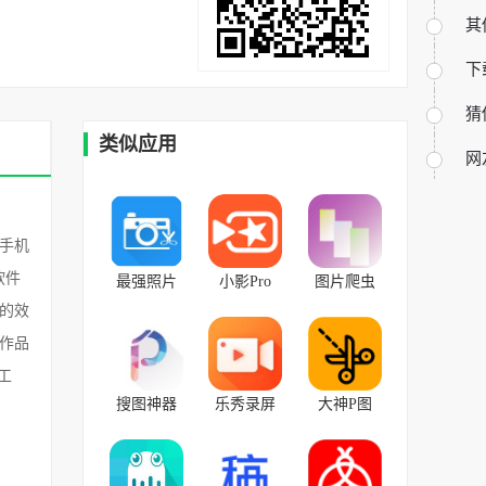
其
下
猜
类似应用
网
手机
软件
最强照片
小影Pro
图片爬虫
编辑器
v9.9.1安卓
v9.6安卓版
的效
v9.0安卓版
版
作品
工
搜图神器
乐秀录屏
大神P图
v4.7.9安卓
大师 v4.6.0
v6.5.5.0-
版
安卓版
CN官方版