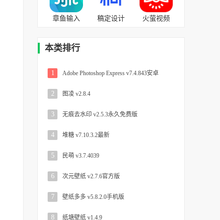
章鱼输入
稿定设计
火萤视频
法 v5.8.8最
v4.34.1官
壁纸
新免费版
方版
v10.2.2官
本类排行
方版
1
Adobe Photoshop Express v7.4.843安卓
2
图凌 v2.8.4
3
无痕去水印 v2.5.3永久免费版
4
堆糖 v7.10.3.2最新
5
民萌 v3.7.4039
6
次元壁纸 v2.7.6官方版
7
壁纸多多 v5.8.2.0手机版
8
纸塘壁纸 v1.4.9