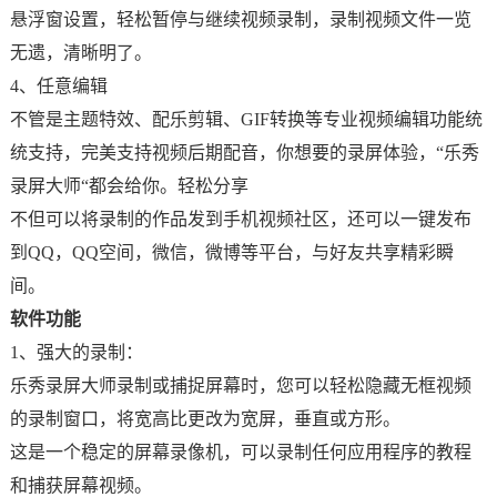
悬浮窗设置，轻松暂停与继续视频录制，录制视频文件一览
无遗，清晰明了。
4、任意编辑
不管是主题特效、配乐剪辑、GIF转换等专业视频编辑功能统
统支持，完美支持视频后期配音，你想要的录屏体验，“乐秀
录屏大师“都会给你。轻松分享
不但可以将录制的作品发到手机视频社区，还可以一键发布
到QQ，QQ空间，微信，微博等平台，与好友共享精彩瞬
间。
软件功能
1、强大的录制：
乐秀录屏大师录制或捕捉屏幕时，您可以轻松隐藏无框视频
的录制窗口，将宽高比更改为宽屏，垂直或方形。
这是一个稳定的屏幕录像机，可以录制任何应用程序的教程
和捕获屏幕视频。