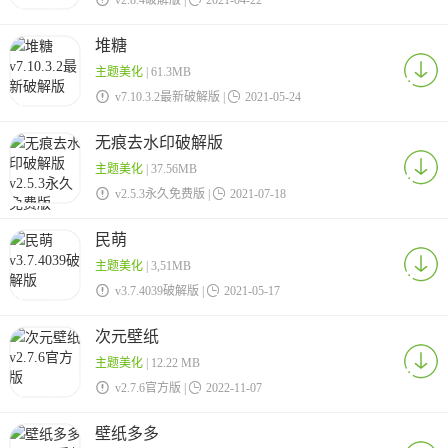
v2.8.4破解版 |
2021-04-22
堆糖
主题美化
| 61.3MB

v7.10.3.2最新破解版 |

2021-05-24
无痕去水印破解版
主题美化
| 37.56MB

v2.5.3永久免费版 |

2021-07-18
民萌
主题美化
| 3,51MB

v3.7.4039破解版 |

2021-05-17
次元壁纸
主题美化
| 12.22 MB

v2.7.6官方版 |

2022-11-07
壁纸多多