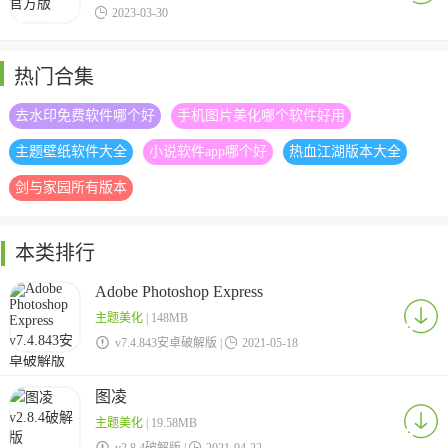

2023-03-30
热门合集
去水印免费软件哪个好
手机图片美化哪个软件好用
主题壁纸软件大全
小说软件app哪个好
热血江湖版本大全
剑与家园所有版本
本类排行
Adobe Photoshop Express
主题美化
| 148MB

v7.4.843安卓破解版 |

2021-05-18
图凌
主题美化
| 19.58MB

