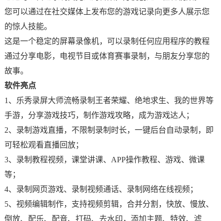
您可以通过在社交媒体上发布您的游戏记录向更多人展示您
的惊人技能。
这是一个稳定的屏幕录像机，可以录制任何应用程序的教程
通过分享电影，电视节目或体育赛事录制，与朋友分享您的
故事。
软件亮点
1、乐秀录屏大师流畅录制王者荣耀、绝地求生、我的世界等
手游，分享游戏技巧，制作游戏攻略，成为游戏达人；
2、录制游戏直播，不限制录制时长，一键后台自动录制，即
可轻松观看直播回放；
3、录制教程视频，课堂讲课、APP操作教程、游戏、微课
等；
4、录制网页游戏、录制视频通话、录制网络在线视频；
5、视频编辑制作，支持视频剪辑，合并分割，快放、慢放、
倒放、配乐、配音、打码、去水印，添加主题、特效、滤